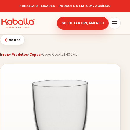
KABALLA UTILIDADES • PRODUTOS EM 100% ACRÍLICO
SOLICITAR ORÇAMENTO
←
Voltar
Início
›
Produtos
›
Copos
›
Copo Cocktail 400ML