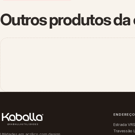
Outros produtos da 
ENDEREÇ
Estrada VRS
Travessão 
Utilidades em acrílico com design,