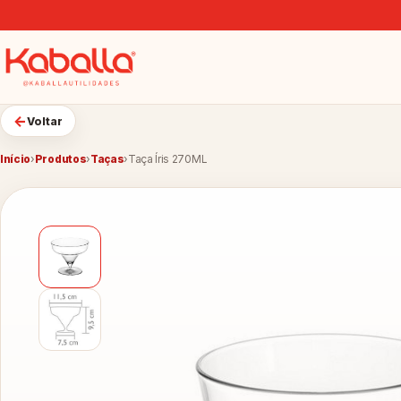
←
Voltar
Início
›
Produtos
›
Taças
›
Taça Íris 270ML