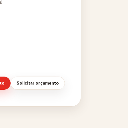
s!
nto
Solicitar orçamento