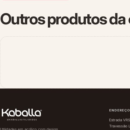
Outros produtos da 
ENDEREÇ
Estrada VRS
Travessão 
Utilidades em acrílico com design,